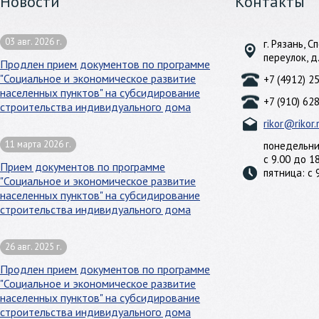
Новости
Контакты
03 авг. 2026 г.
г. Рязань, 
переулок, д
Продлен прием документов по программе
"Социальное и экономическое развитие
+7 (4912) 2
населенных пунктов" на субсидирование
+7 (910) 62
строительства индивидуального дома
rikor@rikor.
11 марта 2026 г.
понедельни
с 9.00 до 1
Прием документов по программе
пятница: с 
"Социальное и экономическое развитие
населенных пунктов" на субсидирование
строительства индивидуального дома
26 авг. 2025 г.
Продлен прием документов по программе
"Социальное и экономическое развитие
населенных пунктов" на субсидирование
строительства индивидуального дома