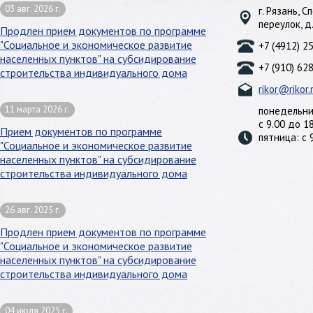
03 авг. 2026 г.
г. Рязань, 
переулок, д
Продлен прием документов по программе
"Социальное и экономическое развитие
+7 (4912) 2
населенных пунктов" на субсидирование
+7 (910) 62
строительства индивидуального дома
rikor@rikor.
11 марта 2026 г.
понедельни
с 9.00 до 1
Прием документов по программе
пятница: с 
"Социальное и экономическое развитие
населенных пунктов" на субсидирование
строительства индивидуального дома
26 авг. 2025 г.
Продлен прием документов по программе
"Социальное и экономическое развитие
населенных пунктов" на субсидирование
строительства индивидуального дома
04 июля 2025 г.