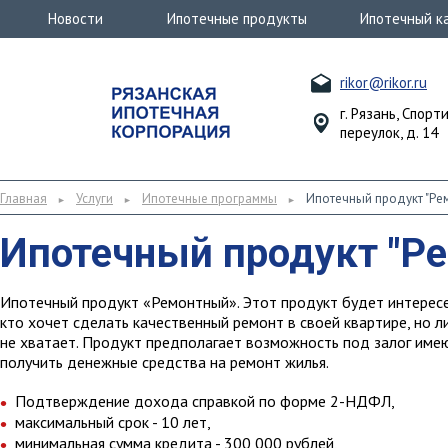
Новости
Ипотечные продукты
Ипотечный к
rikor@rikor.ru
г. Рязань, Спорт
переулок, д. 14
Главная
Услуги
Ипотечные программы
Ипотечный продукт "Ре
►
►
►
Ипотечный продукт "Р
Ипотечный продукт «Ремонтный». Этот продукт будет интересе
кто хочет сделать качественный ремонт в своей квартире, но л
не хватает. Продукт предполагает возможность под залог име
получить денежные средства на ремонт жилья.
Подтверждение дохода справкой по форме 2-НДФЛ,
максимальный срок - 10 лет,
минимальная сумма кредита - 300 000 рублей,