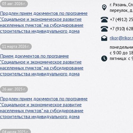
03 авг. 2026 г.
г. Рязань, 
переулок, д
Продлен прием документов по программе
"Социальное и экономическое развитие
+7 (4912) 2
населенных пунктов" на субсидирование
+7 (910) 62
строительства индивидуального дома
rikor@rikor.
11 марта 2026 г.
понедельни
с 9.00 до 1
Прием документов по программе
пятница: с 
"Социальное и экономическое развитие
населенных пунктов" на субсидирование
строительства индивидуального дома
26 авг. 2025 г.
Продлен прием документов по программе
"Социальное и экономическое развитие
населенных пунктов" на субсидирование
строительства индивидуального дома
04 июля 2025 г.