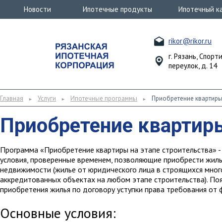
Новости
Ипотечные продукты
Ипотечный к
rikor@rikor.ru
г. Рязань, Спорт
переулок, д. 14
Главная
Услуги
Ипотечные программы
Приобретение квартиры 
►
►
►
Приобретение квартиры
Программа «Приобретение квартиры на этапе строительства» -
условия, проверенные временем, позволяющие приобрести жиль
недвижимости (жилье от юридического лица в строящихся мно
аккредитованных объектах на любом этапе строительства). По
приобретения жилья по договору уступки права требования от 
Основные условия: